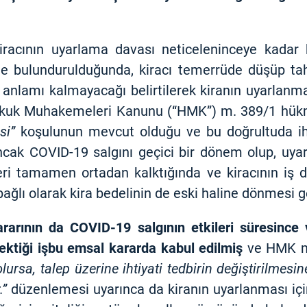
iracının uyarlama davası neticeleninceye kadar
e bulundurulduğunda, kiracı temerrüde düşüp tahl
 anlamı kalmayacağı belirtilerek kiranın uyarlanm
Hukuk Muhakemeleri Kanunu (“HMK”) m. 389/1 hü
si”
koşulunun mevcut olduğu ve bu doğrultuda ihti
 Ancak COVID-19 salgını geçici bir dönem olup, uy
eri tamamen ortadan kalktığında ve kiracının iş
lı olarak kira bedelinin de eski haline dönmesi ge
kararının da COVID-19 salgının etkileri süresince
ktiği işbu emsal kararda kabul edilmiş
ve HMK m
olursa, talep üzerine ihtiyati tedbirin değiştirilmes
.”
düzenlemesi uyarınca da kiranın uyarlanması i