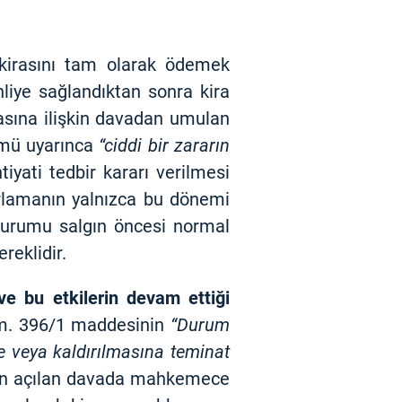
 kirasını tam olarak ödemek
iye sağlandıktan sonra kira
asına ilişkin davadan umulan
kmü uyarınca
“ciddi bir zararın
yati tedbir kararı verilmesi
arlamanın yalnızca bu dönemi
 durumu salgın öncesi normal
reklidir.
 ve bu etkilerin devam ettiği
. 396/1 maddesinin
“Durum
ine veya kaldırılmasına teminat
çin açılan davada mahkemece