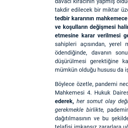
davacı kiracının yapmış old
takdir edilecek bir miktar ü
tedbir kararının mahkemece b
ve koşulların değişmesi hali
etmesine karar verilmesi ge
sahipleri açısından, yerel 
ödendiğinde, davanın sonu
düşürülmesi gerektiğine ka
mümkün olduğu hususu da işbu
Böylece özetle, pandemi nede
Mahkemesi 4. Hukuk Daires
ederek,
her somut olay deği
gerekmekle birlikte,
pademini
dağıtılmasının ve bu şekild
telafisi imkansız zararlara 