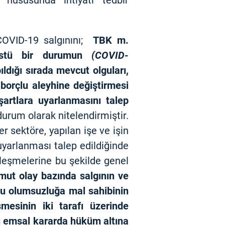
i hususunda ihtiyati tedbir
COVID-19 salgınını;
TBK m.
anüstü bir durumun
(COVID-
ldığı sırada mevcut olguları,
borçlu aleyhine değiştirmesi
artlara uyarlanmasını talep
urum olarak nitelendirmiştir.
r sektöre, yapılan işe ve işin
 uyarlanması talep edildiğinde
leşmelerine bu şekilde genel
mut olay bazında salgının ve
e bu olumsuzluğa mal sahibinin
esinin iki tarafı üzerinde
bu emsal kararda hüküm altına