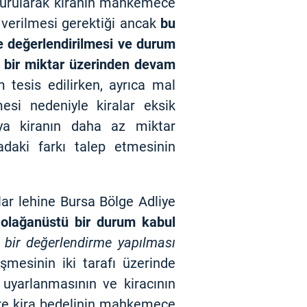
ndurularak kiranın mahkemece
 verilmesi gerektiği ancak
bu
ne değerlendirilmesi ve durum
i bir miktar üzerinden devam
esis edilirken, ayrıca mal
mesi nedeniyle kiralar eksik
eya kiranın daha az miktar
adaki farkı talep etmesinin
ar lehine Bursa Bölge Adliye
 olağanüstü bir durum kabul
ı bir değerlendirme yapılması
mesinin iki tarafı üzerinde
 uyarlanmasının ve kiracının
öre kira bedelinin mahkemece