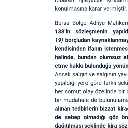
itibaren işleyecek kiralar
konulmasına karar vermiştir.
Bursa Bölge Adliye Mahkem
138’in sözleşmenin yapı
19)
borçludan kaynaklanmaya
kendisinden ifanın istenmesi
halinde, bundan olumsuz et
etme hakkı bulunduğu yönü
Ancak salgın ve salgının yayı
yapıldığı yere göre farklı şe
her somut olay özelinde bir 
bir müdahale de bulunulamay
alınan tedbirlerin bizzat kir
de sebep olmadığı göz önü
dağıtılması şeklinde kira sö