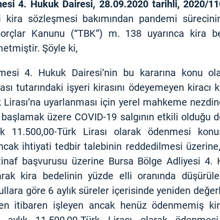
i 4. Hukuk Dairesi, 28.09.2020 tarihli, 2020/11
ki kira sözleşmesi bakımından pandemi sürecin
Borçlar Kanunu (“TBK”) m. 138 uyarınca kira be
tmiştir. Şöyle ki,
esi 4. Hukuk Dairesi’nin bu kararına konu ola
ası tutarındaki işyeri kirasını ödeyemeyen kiracı
rk Lirası’na uyarlanması için yerel mahkeme nezd
n başlamak üzere COVID-19 salgının etkili olduğu
lık 11.500,00-Türk Lirası olarak ödenmesi konus
ncak ihtiyati tedbir talebinin reddedilmesi üzerine,
inaf başvurusu üzerine Bursa Bölge Adliyesi 4. H
arak kira bedelinin yüzde elli oranında düşürüle
llara göre 6 aylık süreler içerisinde yeniden değe
den itibaren işleyen ancak henüz ödenmemiş kira