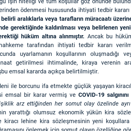
uğu işin niteliği ve tüm koşullar göz önünde bulu
zerinden ödenmesi hususunda ihtiyati tedbir kararı
elirli aralıklarla veya tarafların müracaatı üzeri
nde gerektiğinde kaldırılması veya belirlenen yen
rektiği hüküm altına alınmıştır.
Ancak bu hüküm t
mahkeme tarafından ihtiyati tedbir kararı veril
cunda uyarlamanın koşullarının oluşmadığı v
naat getirilmesi ihtimalinde, kiraya verenin ar
 emsal kararda açıkça belirtilmiştir.
ni ile borcunu ifa etmekte güçlük yaşayan kiracıl
i emsal bir karar vermiş ve
COVID-19 salgınını
şiklik arz ettiğinden her somut olay özelinde ayr
n yarattığı olumsuz ekonomik yükün kira sözleş
e kiracı lehine kira sözleşmesinin yeni koşullara
uğramasını önlemek için somut olayın özelliğine g