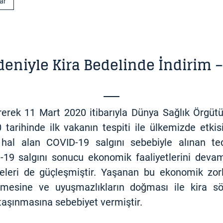
lar
eniyle Kira Bedelinde İndirim 
rerek 11 Mart 2020 itibarıyla Dünya Sağlık Örgüt
 tarihinde ilk vakanın tespiti ile ülkemizde etki
hal alan COVID-19 salgını sebebiyle alınan tedb
ID-19 salgını sonucu ekonomik faaliyetlerini deva
meleri de güçleşmiştir. Yaşanan bu ekonomik zorlu
gelmesine ve uyuşmazlıkların doğması ile kira s
taşınmasına sebebiyet vermiştir.