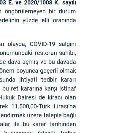
03 E. ve 2020/1008 K. sayılı
in öngörülemeyen bir durum
delinin yüzde elli oranında
n olayda, COVID-19 salgını
 konumundaki restoran sahibi,
inde dava açmış ve bu davada
 dönem boyunca geçerli olmak
unda ihtiyati tedbir kararı
 bu ret kararına karşı istinaf
ukuk Dairesi de kiracı olan
rek 11.500,00-Türk Lirası’na
rlendirmek üzere taleple bağlı
lar ile bu karar tarihinden