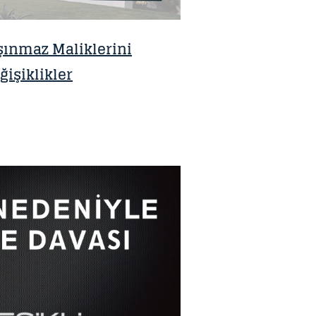
ınmaz Maliklerini
ğişiklikler