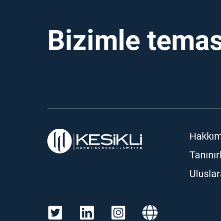
Bizimle temas
Hakkım
Tanınır
Ulusla