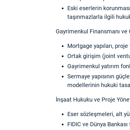
Eski eserlerin korunması
taşınmazlarla ilgili huku
Gayrimenkul Finansmanı ve O
Mortgage yapıları, proje
Ortak girişim (joint ven
Gayrimenkul yatırım fon
Sermaye yapısının güçlen
modellerinin hukuki tas
İnşaat Hukuku ve Proje Yöne
Eser sözleşmeleri, alt y
FIDIC ve Dünya Bankası 