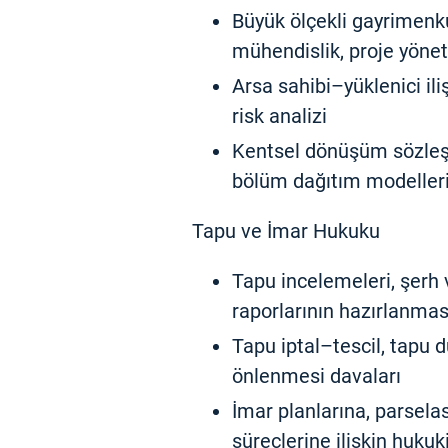
Büyük ölçekli gayrimenkul
mühendislik, proje yönet
Arsa sahibi–yüklenici il
risk analizi
Kentsel dönüşüm sözleş
bölüm dağıtım modeller
Tapu ve İmar Hukuku
Tapu incelemeleri, şerh v
raporlarının hazırlanmas
Tapu iptal–tescil, tapu
önlenmesi davaları
İmar planlarına, parselas
süreçlerine ilişkin huku