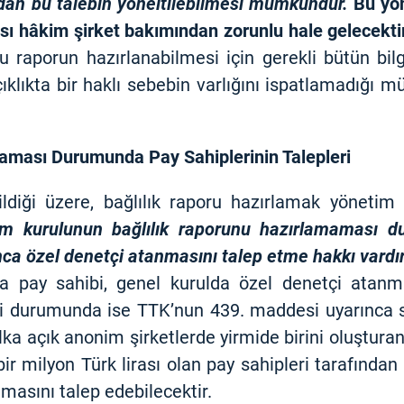
ndan bu talebin yöneltilebilmesi mümkündür.
Bu yönd
ı hâkim şirket bakımından zorunlu hale gelecektir
 raporun hazırlanabilmesi için gerekli bütün bilgi
lıkta bir haklı sebebin varlığını ispatlamadığı müd
maması Durumunda Pay Sahiplerinin Talepleri
ildiği üzere, bağlılık raporu hazırlamak yöneti
im kurulunun bağlılık raporunu hazırlamaması d
a özel denetçi atanmasını talep etme hakkı vardır
pay sahibi, genel kurulda özel denetçi atanmas
si durumunda ise TTK’nun 439. maddesi uyarınca s
lka açık anonim şirketlerde yirmide birini oluşturan
 bir milyon Türk lirası olan pay sahipleri tarafınd
masını talep edebilecektir.