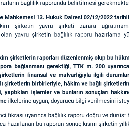
ararların bağlılık raporunda belirtilmesi gerekmekte
ye Mahkemesi 13. Hukuk Dairesi 02/12/2022 tarihl
im şirketin yavru şirketi zarara uğratma
 olan yavru şirketin bağlılık raporu hazırlama 
im şirketlerin raporları düzenlenmiş olup bu hükme
 rapora bağlanması gerektiği, TTK m. 200 uyarınc
irketlerin finansal ve malvarlığıyla ilgili duruml
lı şirketlerin birbirleriyle, hâkim ve bağlı şirketleri
eri, yaptıkları işlemler ve bunların sonuçları hakk
rme
ilkelerine uygun, doyurucu bilgi verilmesini istey
ci fıkrası uyarınca bağlılık raporu doğru ve dürüst
rıca hazırlanan bu raporun sonuç kısmı şirketin yıll