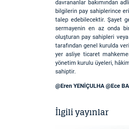
davrananlar bakımından adli
bilgilerin pay sahiplerince 
talep edebilecektir. Şayet 
sermayenin en az onda biri
oluşturan pay sahipleri veya 
tarafından genel kurulda veri
yer asliye ticaret mahkeme
yönetim kurulu üyeleri, hâki
sahiptir.
@ Eren YENİÇULHA @Ece B
İlgili yayınlar