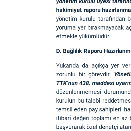
yönetim kurulu üyesi tarafı
hakimiyet raporu hazırlanmas
yönetim kurulu tarafından bu
yoruma yer bırakmayacak açık
etmekle yükümlüdür.
D. Bağlılık Raporu Hazırlan
Yukarıda da açıkça yer ver
zorunlu bir görevdir.
Yönet
TTK’nun 438. maddesi uyarınc
düzenlenmemesi durumunda 
kurulun bu talebi reddetme
temsil eden pay sahipleri, ha
itibarî değeri toplamı en az
başvurarak özel denetçi atan