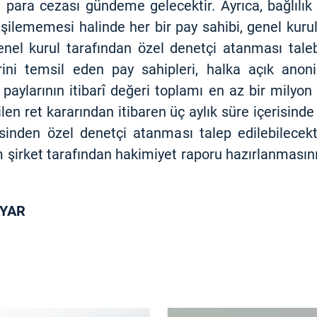
 para cezası gündeme gelecektir. Ayrıca, bağlılı
erişilememesi halinde her bir pay sahibi, genel kur
genel kurul tarafından özel denetçi atanması tale
ni temsil eden pay sahipleri, halka açık anonim
paylarının itibarî değeri toplamı en az bir milyon 
len ret kararından itibaren üç aylık süre içerisin
sinden özel denetçi atanması talep edilebilecekt
m şirket tarafından hakimiyet raporu hazırlanması
AYAR