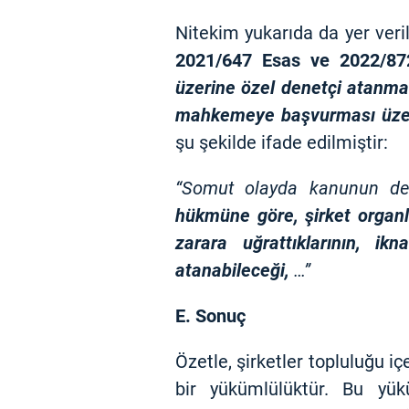
Nitekim yukarıda da yer veri
2021/647 Esas ve 2022/872
üzerine özel denetçi atanmas
mahkemeye başvurması üzerin
şu şekilde ifade edilmiştir:
“Somut olayda kanunun de
hükmüne göre, şirket organla
zarara uğrattıklarının, i
atanabileceği,
…”
E. Sonuç
Özetle, şirketler topluluğu i
bir yükümlülüktür. Bu yük