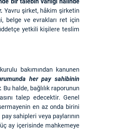
e bir talebin varlığı halinde
.
Yavru şirket, hâkim şirketin
, belge ve evrakları ret için
detçe yetkili kişilere teslim
m kurulu bakımından kanunen
urumunda her pay sahibinin
.
Bu halde, bağlılık raporunun
ını talep edecektir. Genel
ermayenin en az onda birini
 pay sahipleri veya paylarının
an üç ay içerisinde mahkemeye