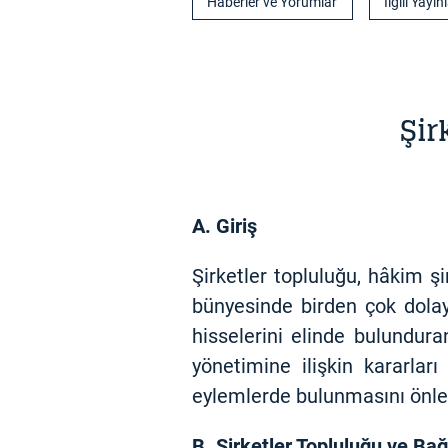
Haberler ve Yorumlar
İlgili Yayın
Şir
A. Giriş
Şirketler topluluğu, hâkim şi
bünyesinde birden çok dolayl
hisselerini elinde bulundur
yönetimine ilişkin kararlar
eylemlerde bulunmasını önle
B. Şirketler Topluluğu ve Bağ