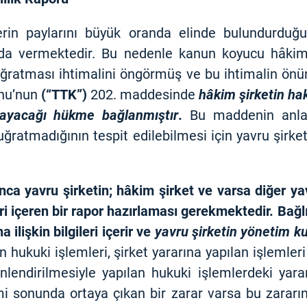
lerin paylarını büyük oranda elinde bulundurduğ
ı da vermektedir. Bu nedenle kanun koyucu hâkim 
 uğratması ihtimalini öngörmüş ve bu ihtimalin ön
unu’nun
(“TTK”)
202. maddesinde
hâkim şirketin hak
mayacağı hükme bağlanmıştır
.
Bu maddenin anla
 uğratmadığının tespit edilebilmesi için yavru şirk
a yavru şirketin; hâkim şirket ve varsa diğer yav
ri içeren bir rapor hazırlaması gerekmektedir. Bağlı
a ilişkin bilgileri içerir ve
yavru şirketin yönetim ku
lan hukuki işlemleri, şirket yararına yapılan işlemle
nlendirilmesiyle yapılan hukuki işlemlerdeki yara
mi sonunda ortaya çıkan bir zarar varsa bu zararı