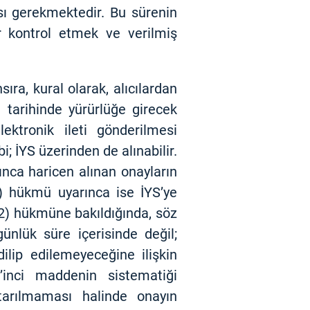
sı gerekmektedir. Bu sürenin
dar kontrol etmek ve verilmiş
ıra, kural olarak, alıcılardan
tarihinde yürürlüğe girecek
ktronik ileti gönderilmesi
bi; İYS üzerinden de alınabilir.
nca haricen alınan onayların
) hükmü uyarınca ise İYS’ye
12) hükmüne bakıldığında, söz
ünlük süre içerisinde değil;
ilip edilemeyeceğine ilişkin
inci maddenin sistematiği
ktarılmaması halinde onayın