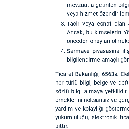
mevzuatla getirilen bil
veya hizmet özendirilem
Tacir veya esnaf olan al
Ancak, bu kimselerin Y
önceden onayları olmaksı
Sermaye piyasasına iliş
bilgilendirme amaçlı gönde
Ticaret Bakanlığı, 6563s. E
her türlü bilgi, belge ve def
sözlü bilgi almaya yetkilidir. 
örneklerini noksansız ve gerç
yardım ve kolaylığı gösterme
yükümlülüğü, elektronik tica
aittir.