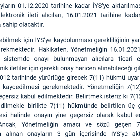
yların 01.12.2020 tarihine kadar İYS’ye aktarılma
lektronik ileti alıcıları, 16.01.2021 tarihine ka
sahip olacaktır.
rebilmek için İYS’ye kaydolunması gerekliliğinin yans
ekmektedir. Hakikaten, Yönetmeliğin 16.01.2021 
sistemde onayı bulunmayan alıcılara ticari ele
ik iletiler için gerekli onay haricen alınabileceği gi
012 tarihinde yürürlüğe girecek 7(11) hükmü uyarı
ye kaydedilmesi gerekmektedir. Yönetmeliğin 7(12
çersiz kabul edilmektedir. Belirtmek isteriz ki 7(
ilmekle birlikte 7(11) hükmünde belirtilen üç g
si halinde onayın yine geçersiz olarak kabul ed
 Ancak, Yönetmeliğin amacı ve sözü geçen 7’
cen alınan onayların 3 gün içerisinde İYS’ye a