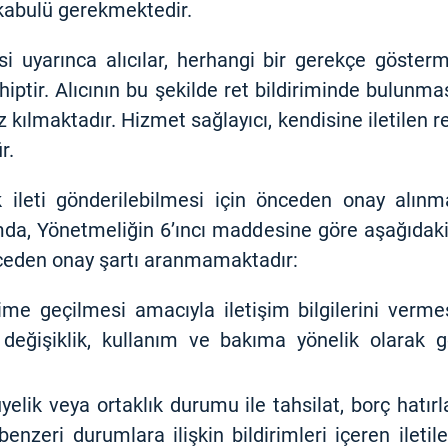
 kabulü gerekmektedir.
uyarınca alıcılar, herhangi bir gerekçe göstermek
tir. Alıcının bu şekilde ret bildiriminde bulunması,
z kılmaktadır. Hizmet sağlayıcı, kendisine iletilen re
r.
k ileti gönderilebilmesi için önceden onay alınma
a, Yönetmeliğin 6’ıncı maddesine göre aşağıdaki 
önceden onay şartı aranmamaktadır:
işime geçilmesi amacıyla iletişim bilgilerini verm
 değişiklik, kullanım ve bakıma yönelik olarak gö
lik veya ortaklık durumu ile tahsilat, borç hatırl
nzeri durumlara ilişkin bildirimleri içeren iletiler