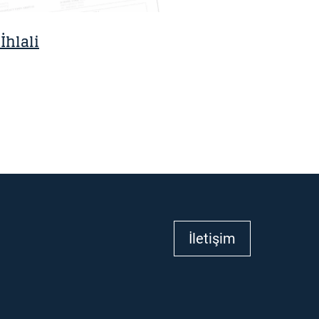
İhlali
İletişim