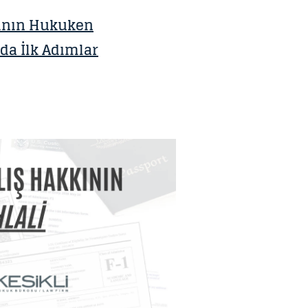
sının Hukuken
a İlk Adımlar