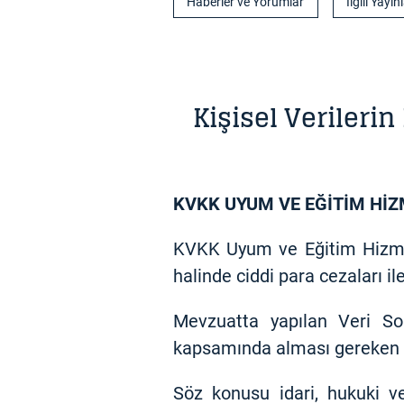
Haberler ve Yorumlar
İlgili Yayın
Kişisel Veriler
KVKK UYUM VE EĞİTİM Hİ
KVKK Uyum ve Eğitim Hizmetl
halinde ciddi para cezaları i
Mevzuatta yapılan Veri Sor
kapsamında alması gereken id
Söz konusu idari, hukuki v