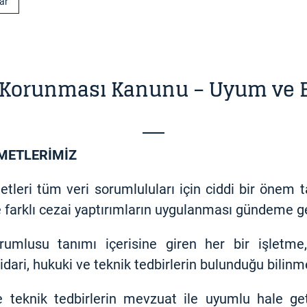
lar
in Korunması Kanunu – Uyum ve E
ZMETLERİMİZ
eri tüm veri sorumluluları için ciddi bir önem ta
le farklı cezai yaptırımların uygulanması gündeme ge
umlusu tanımı içerisine giren her bir işletme
ari, hukuki ve teknik tedbirlerin bulunduğu bilinm
e teknik tedbirlerin mevzuat ile uyumlu hale ge