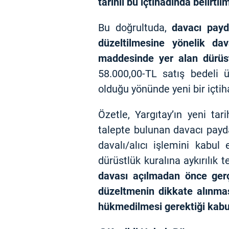
tarihli bu içtihadında belirtilm
Bu doğrultuda,
davacı payd
düzeltilmesine yönelik da
maddesinde yer alan dürüst
58.000,00-TL satış bedeli 
olduğu yönünde yeni bir içtih
Özetle, Yargıtay’ın yeni ta
talepte bulunan davacı payd
davalı/alıcı işlemini kab
dürüstlük kuralına aykırılık t
davası açılmadan önce gerç
düzeltmenin dikkate alınma
hükmedilmesi gerektiği kabul