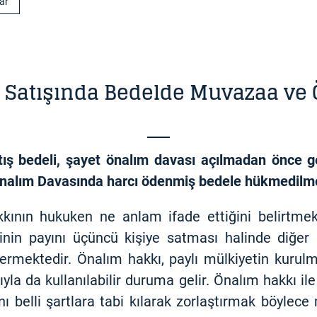
lar
 Satışında Bedelde Muvazaa ve 
ış bedeli, şayet önalım davası açılmadan önce g
 Önalım Davasında harcı ödenmiş bedele hükmedilme
kının hukuken ne anlam ifade ettiğini belirtmek 
rinin payını üçüncü kişiye satması halinde diğer
ermektedir. Önalım hakkı, paylı mülkiyetin kurulm
yla da kullanılabilir duruma gelir. Önalım hakkı il
nı belli şartlara tabi kılarak zorlaştırmak böylec