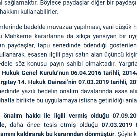
sağlamaktır. Böylece paydaşlar diğer bir paydaşın
akkını kullanabilirler.
mlerinde bedelde muvazaa yapılması, yani düşük h
si Mahkeme kararlarına da sıkça yansıyan bir uy
n paydaşlar, tapu senedinde ödendiği gösterilen b
kullanarak, esasen ilgili payı satın alan üçüncü ki
ele söz konusu payın sahibi olmaktadır. Yargıtay
 Hukuk Genel Kurulu’nun 06.04.2016 tarihli, 2014/
argıtay 14. Hukuk Dairesi’nin 07.03.2019 tarihli,
edinde yazılı bedelin önalım davalarında esas a
içtihatla birlikte bu uygulamaya istisna getirildiği anl
 önalım hakkı ile ilgili vermiş olduğu 07.09.20
le,
daha önce tesis etmiş olduğu
07.03.2019 
ilamını kaldırarak bu kararından dönmüştür
. Şöyle k