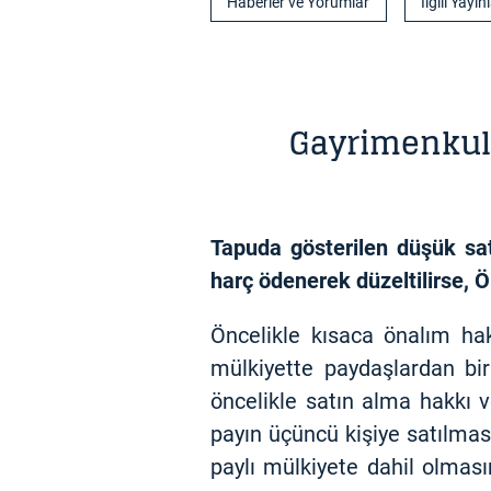
Haberler ve Yorumlar
İlgili Yayın
Gayrimenkul
Tapuda gösterilen düşük sat
harç ödenerek düzeltilirse,
Öncelikle kısaca önalım hak
mülkiyette paydaşlardan bi
öncelikle satın alma hakkı v
payın üçüncü kişiye satılması
paylı mülkiyete dahil olması