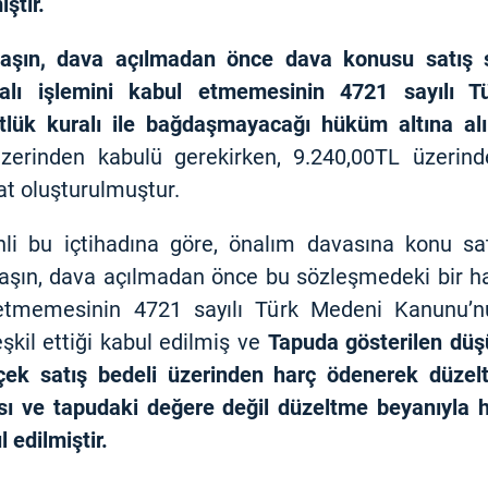
iştir.
aşın, dava açılmadan önce dava konusu satış s
valı işlemini kabul etmemesinin 4721 sayılı
lük kuralı ile bağdaşmayacağı hüküm altına al
üzerinden kabulü gerekirken, 9.240,00TL üzerin
at oluşturulmuştur.
rihli bu içtihadına göre, önalım davasına konu 
aşın, dava açılmadan önce bu sözleşmedeki bir ha
ul etmemesinin 4721 sayılı Türk Medeni Kanunu’
eşkil ettiği kabul edilmiş ve
Tapuda gösterilen düşü
ek satış bedeli üzerinden harç ödenerek düzelt
sı ve tapudaki değere değil düzeltme beyanıyla 
 edilmiştir.