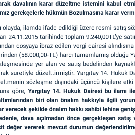
ırarak davalının karar düzeltme istemini kabul etm
ımız gerekçelerle hükmün Bozulmasına karar vermi
olayda, ilamda ifade edildiği üzere resmi satış s
rı 24.11.2015 tarihinde toplam 9.240,00TL’ye satı
ından dosyaya ibraz edilen vergi dairesi alındısına
erinden (58.000,00-TL) harcı tamamlamış olduğu Yar
sözleşmesinde yer alan ve satış bedelinden kayna
k suretiyle düzelttirmiştir. Yargıtay 14. Hukuk Da
zeltmenin sözleşme dışındaki üçüncü kişilere etk
 Buna göre,
Yargıtay 14. Hukuk Dairesi bu ilamı il
ımlarından biri olan önalım hakkıyla ilgili yorum
r verecek şekilde önalım hakkı sahibi lehine geniş
edenle, dava açılmadan önce gerçekleşen satış v
it değer vererek mevcut durumun değerlendirilmes