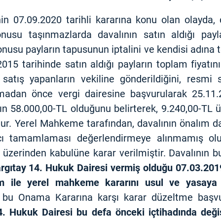
nin 07.09.2020 tarihli kararına konu olan olayda,
nusu taşınmazlarda davalının satın aldığı payl
nusu payların tapusunun iptalini ve kendisi adına tes
.2015 tarihinde satın aldığı payların toplam fiyatı
satış yapanların vekiline gönderildiğini, resmi
adan önce vergi dairesine başvurularak 25.11.20
ın 58.000,00-TL olduğunu belirterek, 9.240,00-TL 
ur. Yerel Mahkeme tarafından, davalının önalım 
rcı tamamlaması değerlendirmeye alınmamış ol
 üzerinden kabulüne karar verilmiştir. Davalının 
rgıtay 14. Hukuk Dairesi vermiş olduğu 07.03.2019
am ile yerel mahkeme kararını usul ve yasaya
 bu Onama Kararına karşı karar düzeltme baş
4. Hukuk Dairesi bu defa
önceki içtihadında deği