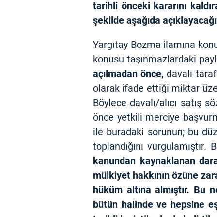
tarihli önceki kararını kald
şekilde aşağıda açıklayacağ
Yargıtay Bozma ilamına konu 
konusu taşınmazlardaki payla
açılmadan önce,
davalı taraf
olarak ifade ettiği miktar üz
Böylece davalı/alıcı satış 
önce yetkili merciye başvurma
ile buradaki sorunun; bu dü
toplandığını vurgulamıştır.
kanundan kaynaklanan daralt
mülkiyet hakkının özüne zara
hüküm altına almıştır. Bu n
bütün halinde ve hepsine eş