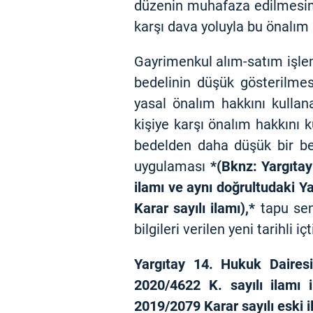
düzenin muhafaza edilmesini 
karşı dava yoluyla bu önalım h
Gayrimenkul alım-satım işle
bedelinin düşük gösterilme
yasal önalım hakkını kullana
kişiye karşı önalım hakkını 
bedelden daha düşük bir bed
uygulaması
*
(Bknz: Yargıtay
ilamı
ve aynı doğrultudaki Y
Karar sayılı ilamı),*
tapu sen
bilgileri verilen yeni tarihli 
Yargıtay 14. Hukuk Dairesi
2020/4622 K. sayılı ilamı i
2019/2079 Karar sayılı eski 