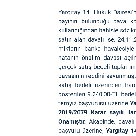
Yargıtay 14. Hukuk Dairesi’
payının bulunduğu dava ko
kullandığından bahisle söz ko
satın alan davalı ise, 24.11
miktarın banka havalesiyle 
hatanın önalım davası açılm
gerçek satış bedeli toplamın
davasının reddini savunmuşt
satış bedeli üzerinden ha
gösterilen 9.240,00-TL bedel
temyiz başvurusu üzerine
Ya
2019/2079 Karar sayılı il
Onamıştır.
Akabinde, davalı
başvuru üzerine,
Yargıtay 1