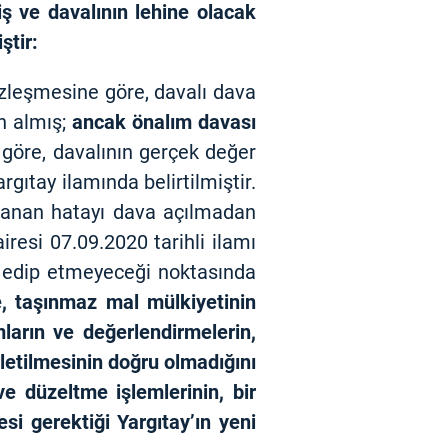
iş ve davalının lehine olacak
ştir:
özleşmesine göre, davalı dava
n almış;
ancak önalım davası
 göre, davalının gerçek değer
gıtay ilamında belirtilmiştir.
klanan hatayı dava açılmadan
iresi 07.09.2020 tarihli ilamı
i edip etmeyeceği noktasında
e, taşınmaz mal mülkiyetinin
ların ve değerlendirmelerin,
letilmesinin doğru olmadığını
e düzeltme işlemlerinin, bir
i gerektiği Yargıtay’ın yeni