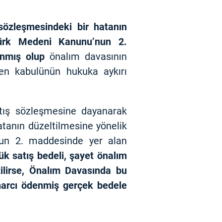
özleşmesindeki bir hatanın
 Türk Medeni Kanunu’nun 2.
ınmış olup
önalım davasının
den kabulünün hukuka aykırı
satış sözleşmesine dayanarak
tanın düzeltilmesine yönelik
nun 2. maddesinde yer alan
k satış bedeli, şayet önalım
ilirse, Önalım Davasında bu
harcı ödenmiş gerçek bedele