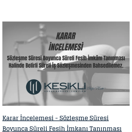
Karar İncelemesi - S özleşme Süresi
Boyunca Süreli Fesih İmkanı Tanınması