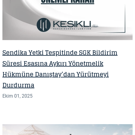
Sendika Yetki Tespitinde SGK Bildirim
Süresi Esasına Aykırı Yönetmelik
Hükmüne Danıştay’dan Yürütmeyi
Durdurma
Ekim 01, 2025