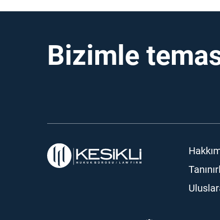
Bizimle temas
Hakkım
Tanınır
Ulusla