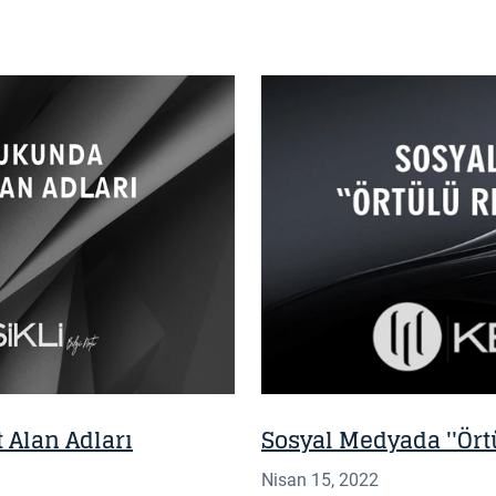
BILGI NOTU
 Alan Adları
Sosyal Medyada ''Ört
Nisan 15, 2022