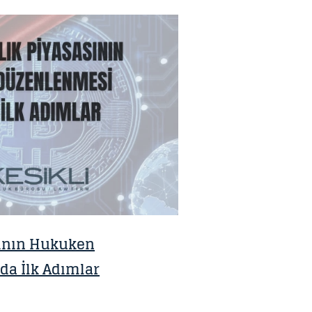
sının Hukuken
a İlk Adımlar